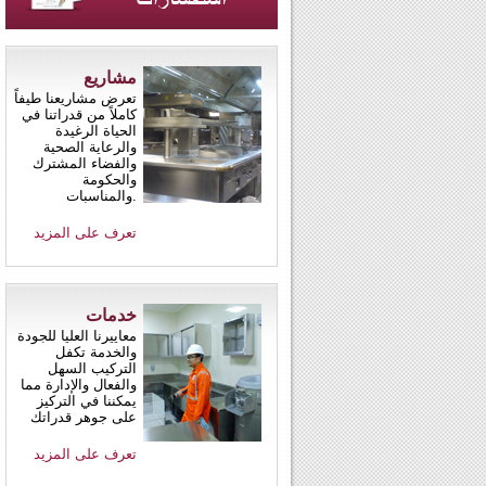
مشاريع
تعرض مشاريعنا طيفاً
كاملاً من قدراتنا في
الحياة الرغيدة
والرعاية الصحية
والفضاء المشترك
والحكومة
والمناسبات.
تعرف على المزيد
خدمات
معاييرنا العليا للجودة
والخدمة تكفل
التركيب السهل
والفعال والإدارة مما
يمكننا في التركيز
على جوهر قدراتك
تعرف على المزيد