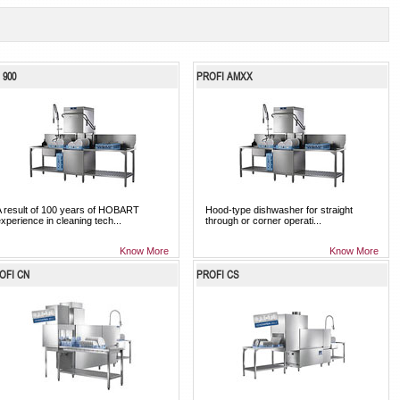
 900
PROFI AMXX
A result of 100 years of HOBART
Hood-type dishwasher for straight
xperience in cleaning tech...
through or corner operati...
Know More
Know More
OFI CN
PROFI CS