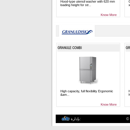
Hood-type utensil washer with 620 mm
loading height for str...
x
Know More
GRANULE COMBI
GR
High capacity, full flexibility Ergonomic
&am...
h
Know More
المحدودة. جميع الحقوق
بإدارة: